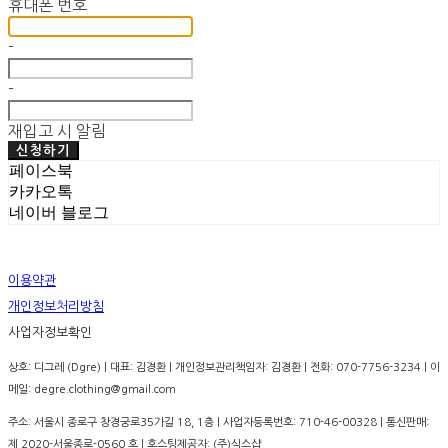
휴대폰 번호
-
-
재입고 시 알림
신청하기
페이스북
카카오톡
네이버 블로그
이용약관
개인정보처리방침
사업자정보확인
상호: 디그레 (Dgre) | 대표: 김경환 | 개인정보관리책임자: 김경환 | 전화: 070-7756-3234 | 이
메일: degre.clothing@gmail.com
주소: 서울시 종로구 창경궁로35가길 18, 1층 | 사업자등록번호:
710-46-00328
| 통신판매:
제 2020-서울종로-0560 호
| 호스팅제공자: (주)식스샵