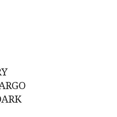
RY
CARGO
DARK