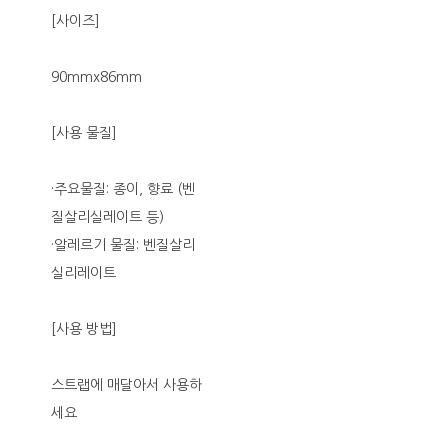
[사이즈]
90mmx86mm
[사용 물질]
·주요물질: 종이, 향료 (벤
질살리실레이트 등)
·알레르기 물질: 벤질살리
실리레이트
[사용 방법]
스트랩에 매달아서 사용하
세요