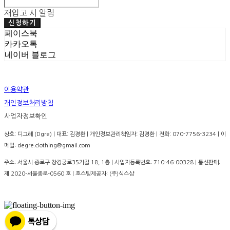
재입고 시 알림
신청하기
페이스북
카카오톡
네이버 블로그
이용약관
개인정보처리방침
사업자정보확인
상호: 디그레 (Dgre) | 대표: 김경환 | 개인정보관리책임자: 김경환 | 전화: 070-7756-3234 | 이
메일: degre.clothing@gmail.com
주소: 서울시 종로구 창경궁로35가길 18, 1층 | 사업자등록번호:
710-46-00328
| 통신판매:
제 2020-서울종로-0560 호
| 호스팅제공자: (주)식스샵