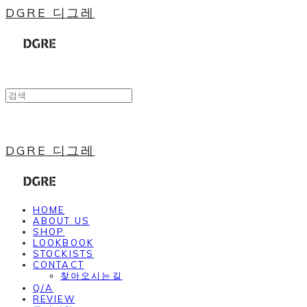
DGRE 디그레
DGRE 디그레
HOME
ABOUT US
SHOP
LOOKBOOK
STOCKISTS
CONTACT
찾아오시는길
Q/A
REVIEW